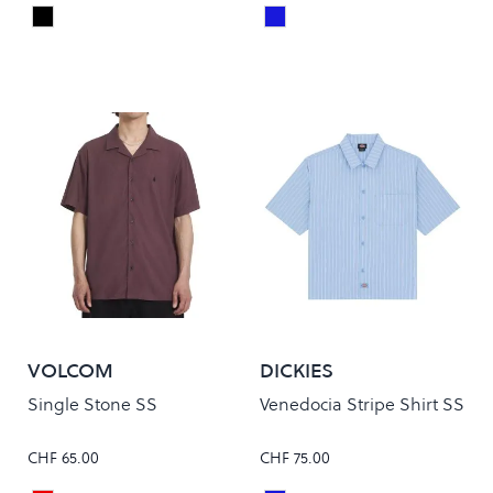
Black
Blue
Colour
Colour
VOLCOM
DICKIES
Single Stone SS
Venedocia Stripe Shirt SS
CHF 65.00
CHF 75.00