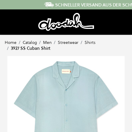
Direkt zum Inhalt
SCHNELLER VERSAND AUS DER SCHWEIZ
Home
/
Catalog
/
Men
/
Streetwear
/
Shirts
/
3927 SS Cuban Shirt