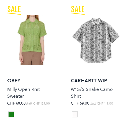
OBEY
CARHARTT WIP
Milly Open Knit
W' S/S Snake Camo
Sweater
Shirt
CHF 69.00
CHF 69.00
statt
CHF 129.00
statt
CHF 119.00
LIGHT GREEN MULTI
SNAKE CAMO
Colour
Colour