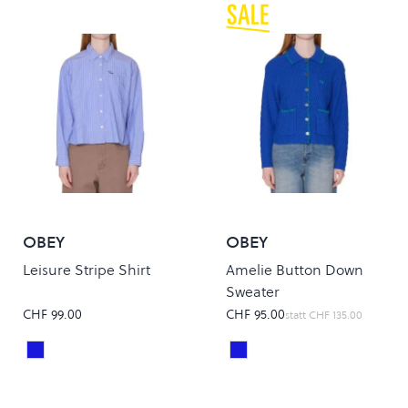
OBEY
OBEY
Leisure Stripe Shirt
Amelie Button Down
Sweater
CHF 99.00
CHF 95.00
statt
CHF 135.00
BLUE MULTI
Blue
Colour
Colour