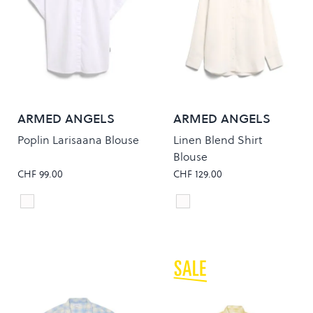
ARMED ANGELS
ARMED ANGELS
Poplin Larisaana Blouse
Linen Blend Shirt
Blouse
CHF 99.00
CHF 129.00
white
Oatmilk
Colour
Colour