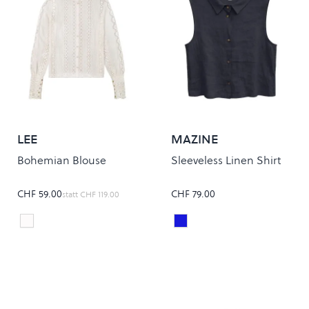
LEE
MAZINE
Bohemian Blouse
Sleeveless Linen Shirt
CHF 59.00
CHF 79.00
statt
CHF 119.00
Bright White
Ink Blue
Colour
Colour