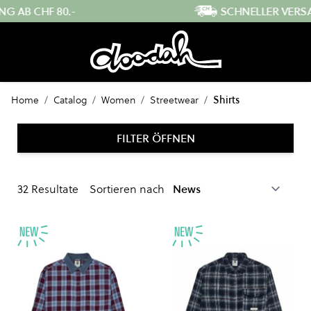
Direkt zum Inhalt
SCHNELLER VERSAND AUS DER SCHWEIZ
Home
/
Catalog
/
Women
/
Streetwear
/
Shirts
FILTER ÖFFNEN
32
Resultate
Sortieren nach