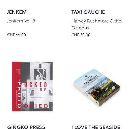
JENKEM
TAXI GAUCHE
RECORDS
Jenkem Vol. 3
Harvey Rushmore & the
Octopus -
Freedomspacecake
CHF 55.00
CHF 30.00
(Blue Edition)
GINGKO PRESS
I LOVE THE SEASIDE