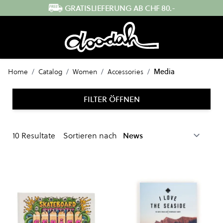
Direkt zum Inhalt
GRATISLIEFERUNG AB CHF 80.-
Home
/
Catalog
/
Women
/
Accessories
/
Media
FILTER ÖFFNEN
10
Resultate
Sortieren nach