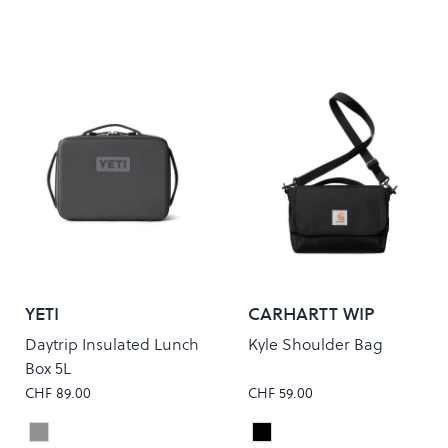
YETI
CARHARTT WIP
Daytrip Insulated Lunch
Kyle Shoulder Bag
Box 5L
CHF 89.00
CHF 59.00
Charcoal
Black
Colour
Colour