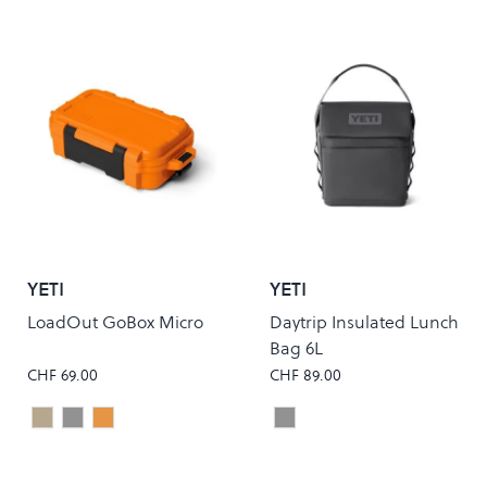
YETI
YETI
LoadOut GoBox Micro
Daytrip Insulated Lunch
Bag 6L
CHF 69.00
CHF 89.00
Tan
Charcoal
KING CRAB
Charcoal
Colour
Colour