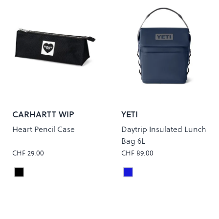
CARHARTT WIP
YETI
Heart Pencil Case
Daytrip Insulated Lunch
Bag 6L
CHF 29.00
CHF 89.00
Black
Classic Navy
Colour
Colour