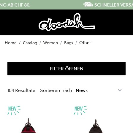
Direkt zum Inhalt
SCHNELLER VERSAND AUS DER SCHWEIZ
Home
/
Catalog
/
Women
/
Bags
/
Other
FILTER ÖFFNEN
104
Resultate
Sortieren nach