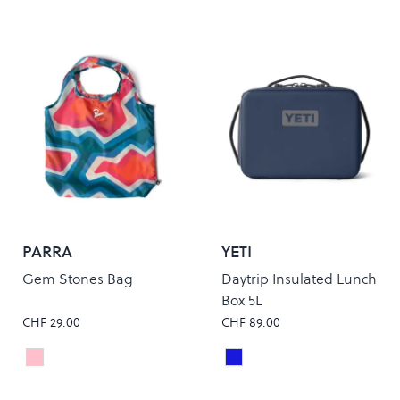
PARRA
YETI
Gem Stones Bag
Daytrip Insulated Lunch
Box 5L
CHF 29.00
CHF 89.00
Pink
Classic Navy
Colour
Colour