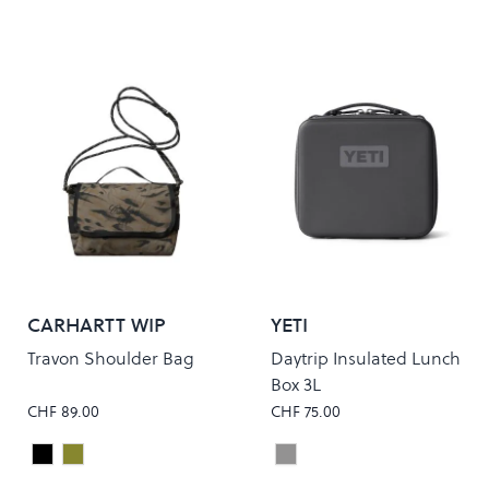
CARHARTT WIP
YETI
Travon Shoulder Bag
Daytrip Insulated Lunch
Box 3L
CHF 89.00
CHF 75.00
Black/Wax
DUCK FEATHER PRINT/CYPRESS/BLACK
Charcoal
Colour
Colour