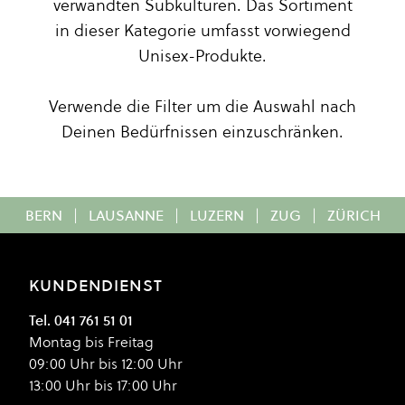
verwandten Subkulturen. Das Sortiment
in dieser Kategorie umfasst vorwiegend
Unisex-Produkte.
Verwende die Filter um die Auswahl nach
Deinen Bedürfnissen einzuschränken.
BERN
|
LAUSANNE
|
LUZERN
|
ZUG
|
ZÜRICH
KUNDENDIENST
Tel. 041 761 51 01
Montag bis Freitag
09:00 Uhr bis 12:00 Uhr
13:00 Uhr bis 17:00 Uhr