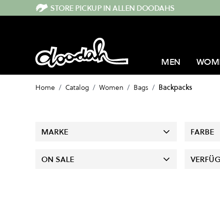
Direkt zum Inhalt
STORE PICKUP IN ALLEN DOODAHS
MEN
WOM
Home
/
Catalog
/
Women
/
Bags
/
Backpacks
MARKE
FARBE
ON SALE
VERFÜG