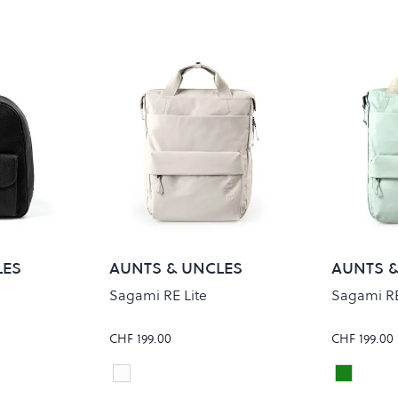
LES
AUNTS & UNCLES
AUNTS &
Sagami RE Lite
Sagami RE
CHF 199.00
CHF 199.00
Linen
Sage Gr
Colour
Colour