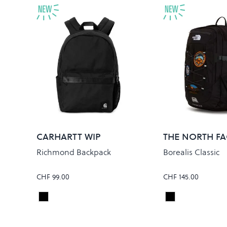
CARHARTT WIP
THE NORTH FA
Richmond Backpack
Borealis Classic
CHF 99.00
CHF 145.00
Black
TNF BLACK/AS
Colour
Colour