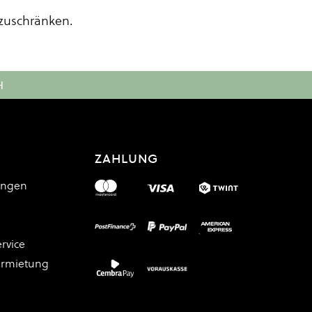
zuschränken.
H
ZAHLUNG
ungen
rvice
ermietung