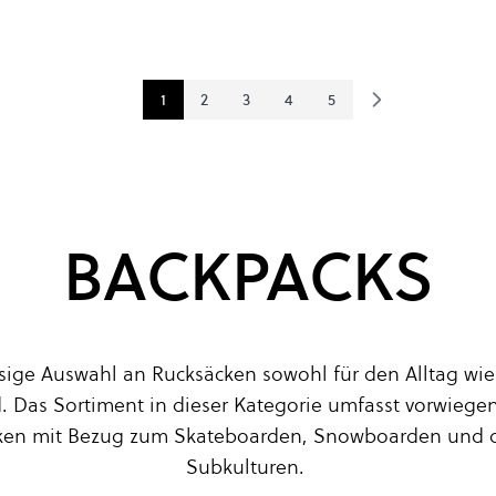
1
2
3
4
5
Sie lesen gerade Seite
Seite
Seite
Seite
Seite
BACKPACKS
iesige Auswahl an Rucksäcken sowohl für den Alltag wie
. Das Sortiment in dieser Kategorie umfasst vorwiege
en mit Bezug zum Skateboarden, Snowboarden und 
Subkulturen.