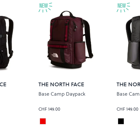
CE
THE NORTH FACE
THE NOR
Base Camp Daypack
Base Cam
CHF 149.00
CHF 149.00
PHALT GREY
DEEP BURGUNDY/TNF BLACK
TNF BLA
Colour
Colour