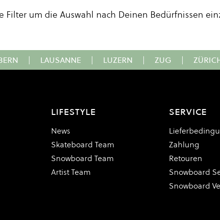
e Filter um die Auswahl nach Deinen Bedürfnissen ein
BERN
|
LAUSANNE
|
LUZERN
|
ZUG
|
ZÜRIC
LIFESTYLE
SERVICE
News
Lieferbeding
Skateboard Team
Zahlung
Snowboard Team
Retouren
Artist Team
Snowboard Se
Snowboard V