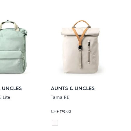
 UNCLES
AUNTS & UNCLES
 Lite
Tama RE
CHF 179.00
een
Linen
Colour