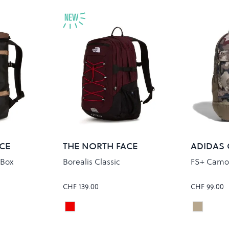
CE
THE NORTH FACE
ADIDAS 
 Box
Borealis Classic
FS+ Camo
CHF 139.00
CHF 99.00
N/TNF BLACK
DEEP BURGUNDY/TNF BLACK
KHATHR
Colour
Colour