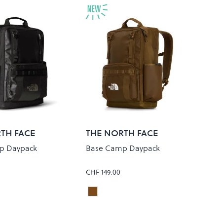
TH FACE
THE NORTH FACE
p Daypack
Base Camp Daypack
CHF 149.00
CK/ASPHALT GREY
CARAWAY SEED
Colour