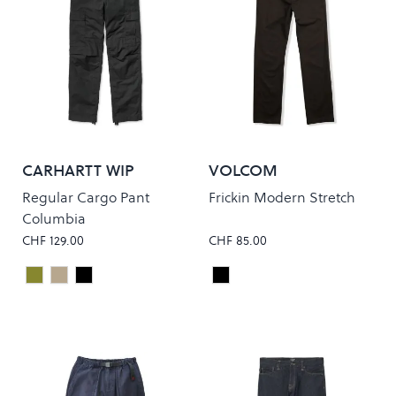
CARHARTT WIP
VOLCOM
Regular Cargo Pant
Frickin Modern Stretch
Columbia
CHF 129.00
CHF 85.00
Cypress Rinsed
Leather Rinsed
Black Rinsed
Black
Colour
Colour