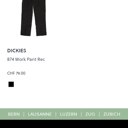
DICKIES
874 Work Pant Rec
CHF 79.00
Black
Colour
BERN
|
LAUSANNE
|
LUZERN
|
ZUG
|
ZÜRICH