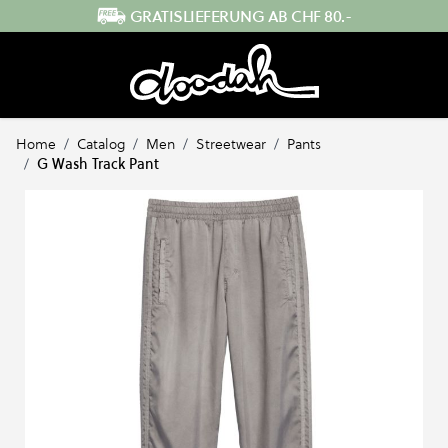
Direkt zum Inhalt
SCHNELLER VERSAND AUS DER SCHWEIZ
Home
/
Catalog
/
Men
/
Streetwear
/
Pants
/
G Wash Track Pant