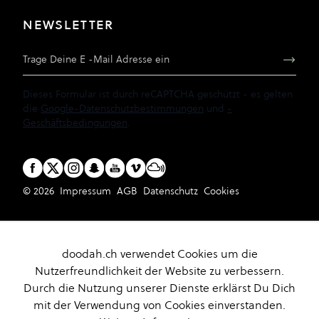
NEWSLETTER
E-Mail Adresse
Dieses Formular ist durch reCAPTCHA geschützt - es gelten
die
Google-Datenschutzbestimmungen
und
-
Geschäftsbedingungen
.
© 2026
Impressum
AGB
Datenschutz
Cookies
doodah.ch verwendet Cookies um die
Nutzerfreundlichkeit der Website zu verbessern.
Durch die Nutzung unserer Dienste erklärst Du Dich
mit der Verwendung von Cookies einverstanden.