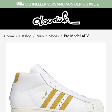
Direkt zum Inhalt
SCHNELLER VERSAND AUS DER SCHWEIZ
Home
/
Catalog
/
Men
/
Shoes
/
Pro Model ADV