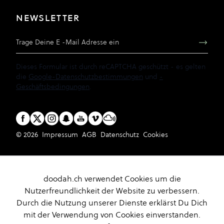
NEWSLETTER
E-Mail Adresse
Dieses Formular ist durch reCAPTCHA geschützt - es gelten
die
Google-Datenschutzbestimmungen
und
-
Geschäftsbedingungen
.
© 2026
Impressum
AGB
Datenschutz
Cookies
doodah.ch verwendet Cookies um die
Nutzerfreundlichkeit der Website zu verbessern.
Durch die Nutzung unserer Dienste erklärst Du Dich
mit der Verwendung von Cookies einverstanden.