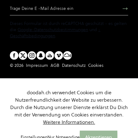
E-Mail Adresse
Dieses Formular ist durch reCAPTCHA geschützt - es gelten
die
Google-Datenschutzbestimmungen
und
-
Geschäftsbedingungen
.
© 2026
Impressum
AGB
Datenschutz
Cookies
doodah.ch verwendet Cookies um die
Nutzerfreundlichkeit der Website zu verbessern.
Durch die Nutzung unserer Dienste erklärst Du Dich
mit der Verwendung von Cookies einverstanden.
Weitere Informationen.
Akzeptieren
Einstellungen
Nur Notwendige