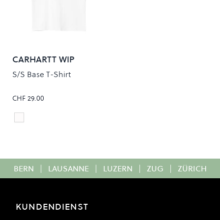
CARHARTT WIP
S/S Base T-Shirt
CHF 29.00
White/Black
Colour
BERN
|
LAUSANNE
|
LUZERN
|
ZUG
|
ZÜRICH
KUNDENDIENST