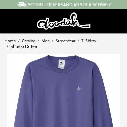
Direkt zum Inhalt
SCHNELLER VERSAND AUS DER SCHWEIZ
Home
/
Catalog
/
Men
/
Streetwear
/
T-Shirts
/
Shmoo LS Tee