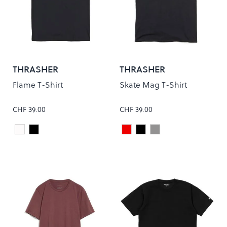
THRASHER
THRASHER
Flame T-Shirt
Skate Mag T-Shirt
CHF 39.00
CHF 39.00
White
Black
Maroon
Black
Grey
Colour
Colour