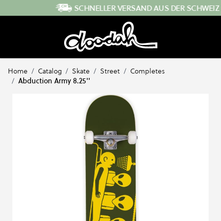
Direkt zum Inhalt
SCHNELLER VERSAND AUS DER SCHWEIZ
Home
/
Catalog
/
Skate
/
Street
/
Completes
/
Abduction Army 8.25''