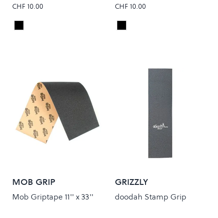
CHF 10.00
CHF 10.00
Black
Black
Colour
Colour
MOB GRIP
GRIZZLY
Mob Griptape 11'' x 33''
doodah Stamp Grip