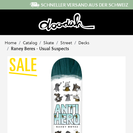
Direkt zum Inhalt
SCHNELLER VERSAND AUS DER SCHWEIZ
Home
/
Catalog
/
Skate
/
Street
/
Decks
/
Raney Beres - Usual Suspects