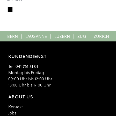
Black
Colour
BERN
|
LAUSANNE
|
LUZERN
|
ZUG
|
ZÜRICH
KUNDENDIENST
Tel. 041 761 51 01
Montag bis Freitag
09:00 Uhr bis 12:00 Uhr
13:00 Uhr bis 17:00 Uhr
ABOUT US
Kontakt
Jobs