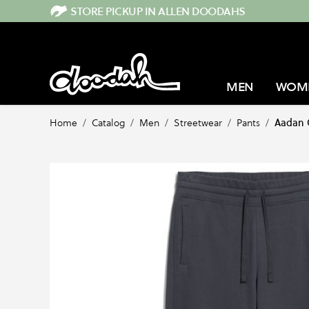
Direkt zum Inhalt
STORE PICKUP IN ALLEN DOODAHS
MEN
WOM
Home
/
Catalog
/
Men
/
Streetwear
/
Pants
/
Aadan 