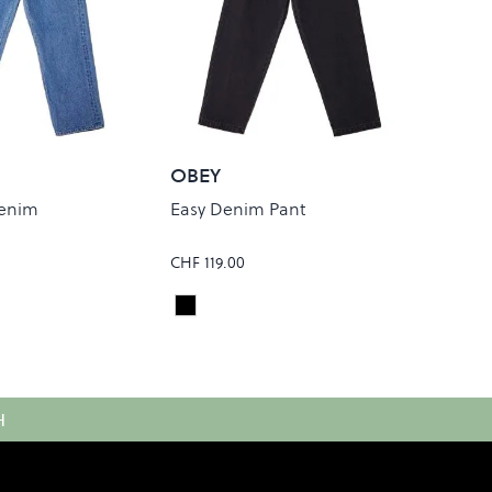
OBEY
enim
Easy Denim Pant
CHF 119.00
go
Faded Black
Colour
H