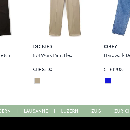
DICKIES
OBEY
retch
874 Work Pant Flex
Hardwork D
CHF 85.00
CHF 119.00
Khaki
Light Indi
Colour
Colour
BERN
|
LAUSANNE
|
LUZERN
|
ZUG
|
ZÜRIC