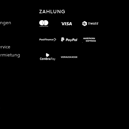
ZAHLUNG
ungen
rvice
ermietung
.