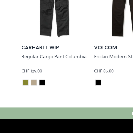
CARHARTT WIP
VOLCOM
Regular Cargo Pant Columbia
Frickin Modern St
CHF 129.00
CHF 85.00
Cypress Rinsed
Leather Rinsed
Black Rinsed
Black
Colour
Colour