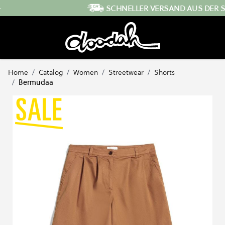
Direkt zum Inhalt
SCHNELLER VERSAND AUS DER SCHWEIZ
Home
/
Catalog
/
Women
/
Streetwear
/
Shorts
/
Bermudaa