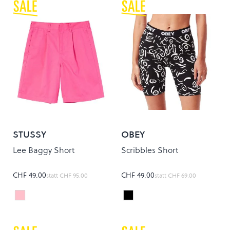
STUSSY
OBEY
Lee Baggy Short
Scribbles Short
CHF 49.00
CHF 49.00
statt
CHF 95.00
statt
CHF 69.00
Hot Pink
Black Multi
Colour
Colour