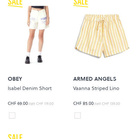
OBEY
ARMED ANGELS
Isabel Denim Short
Vaanna Striped Lino
CHF 69.00
CHF 85.00
statt
CHF 119.00
statt
CHF 139.00
EGRET
OFF WHITE/MANGORANG
Colour
Colour