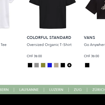
COLORFUL STANDARD
VANS
 Tee
Oversized Organic T-Shirt
Go Anywhere
CHF 39.00
CHF 39.00
Deep Black
Heather Grey
Dusty Olive
Faded Indigo
Faded Khaki
Faded Black
Black
Colour
Colour
BERN
|
LAUSANNE
|
LUZERN
|
ZUG
|
ZÜRIC