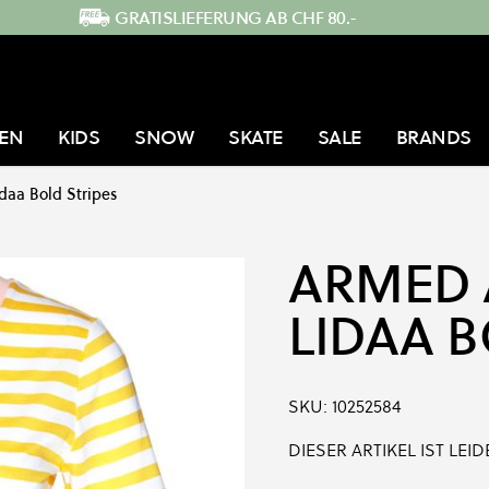
GRATISLIEFERUNG AB CHF 80.-
EN
KIDS
SNOW
SKATE
SALE
BRANDS
idaa Bold Stripes
ARMED 
LIDAA B
SKU:
10252584
DIESER ARTIKEL IST LE