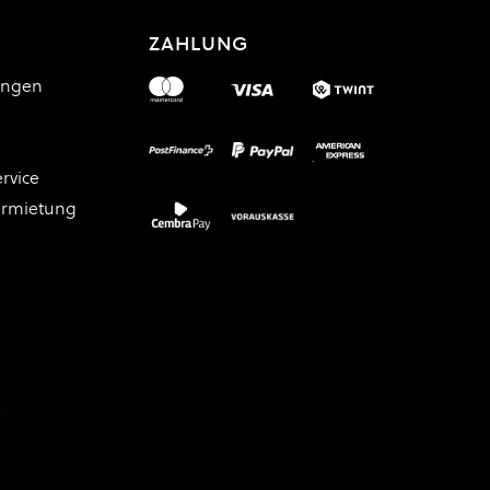
ZAHLUNG
ungen
rvice
ermietung
.