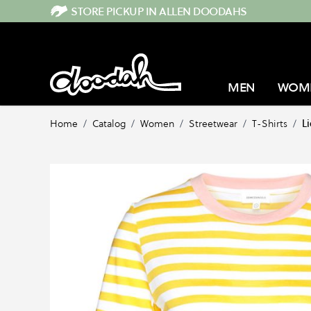
Direkt zum Inhalt
STORE PICKUP IN ALLEN DOODAHS
MEN
WOM
Home
/
Catalog
/
Women
/
Streetwear
/
T-Shirts
/
L