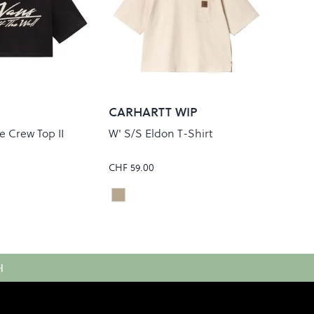
CARHARTT WIP
 Crew Top II
W' S/S Eldon T-Shirt
CHF 59.00
Natural
Colour
H