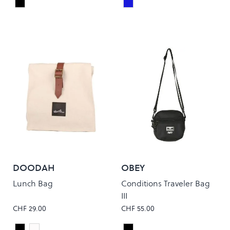
Black
Ultra Marine
Colour
Colour
DOODAH
OBEY
Lunch Bag
Conditions Traveler Bag
III
CHF 29.00
CHF 55.00