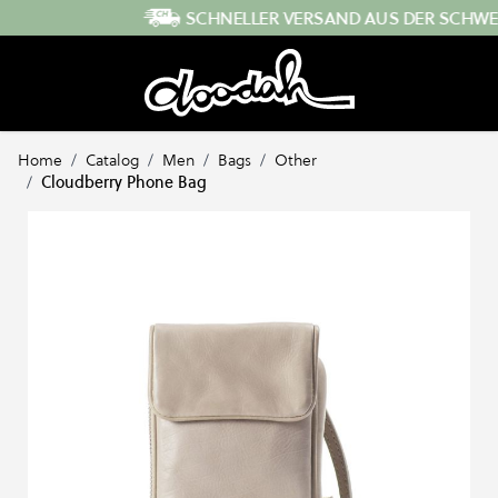
Direkt zum Inhalt
SCHNELLER VERSAND AUS DER SCHWEIZ
…
Home
/
Catalog
/
Men
/
Bags
/
Other
/
Cloudberry Phone Bag