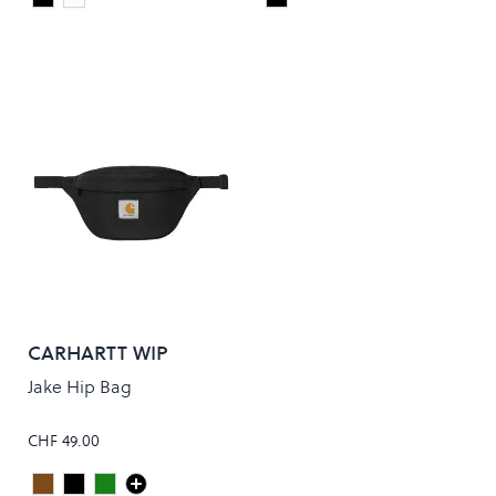
Black
Natural
Black
Colour
Colour
CARHARTT WIP
Jake Hip Bag
CHF 49.00
Peanut
Black
HIGHLAND
Colour