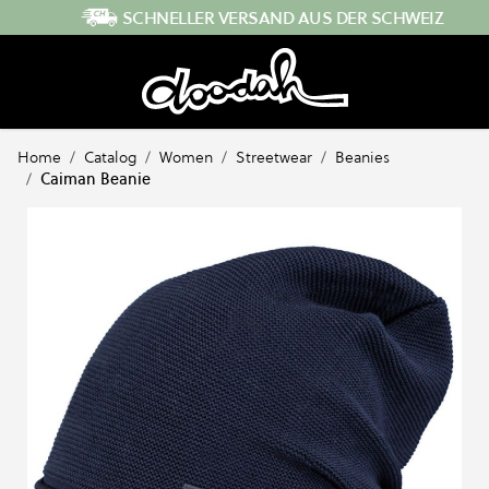
Direkt zum Inhalt
SCHNELLER VERSAND AUS DER SCHWEIZ
Home
/
Catalog
/
Women
/
Streetwear
/
Beanies
/
Caiman Beanie