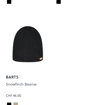
Black
Black
Colour
Colour
BARTS
Snowfinch Beanie
CHF 45.00