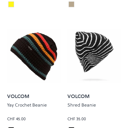
Raffia
Tapioca
Colour
Colour
VOLCOM
VOLCOM
Yay Crochet Beanie
Shred Beanie
CHF 45.00
CHF 35.00