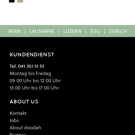
Black
Beige
Colour
BERN
|
LAUSANNE
|
LUZERN
|
ZUG
|
ZÜRICH
KUNDENDIENST
Tel. 041 761 51 01
Montag bis Freitag
09:00 Uhr bis 12:00 Uhr
13:00 Uhr bis 17:00 Uhr
ABOUT US
Kontakt
Jobs
About doodah
Partner