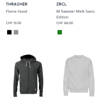
THRASHER
ZRCL
Flame Hood
M Sweater Melk Swiss
Edition
CHF 79.00
CHF 169.00
Black
Grey
Dark Green
Colour
Colour