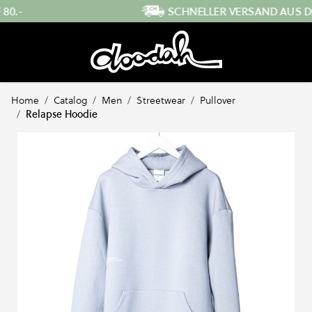
Direkt zum Inhalt
SCHNELLER VERSAND AUS DER SCHWEIZ
Home
/
Catalog
/
Men
/
Streetwear
/
Pullover
/
Relapse Hoodie