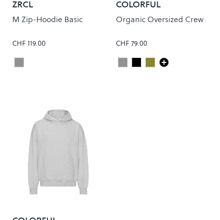
ZRCL
COLORFUL
STANDARD
M Zip-Hoodie Basic
Organic Oversized Crew
CHF 119.00
CHF 79.00
Onyx
Heather Grey
Deep Black
Dusty Olive
Colour
Colour