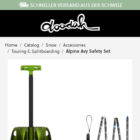
Direkt zum Inhalt
SCHNELLER VERSAND AUS DER SCHWEIZ
Home
/
Catalog
/
Snow
/
Accessories
/
Touring & Splitboarding
/
Alpine Avy Safety Set