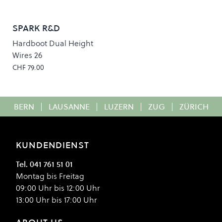
SPARK R&D
Hardboot Dual Height
Wires 26
CHF 79.00
BERN
|
LAUSANNE
|
LUZERN
|
ZUG
|
ZÜRICH
KUNDENDIENST
Tel. 041 761 51 01
Montag bis Freitag
09:00 Uhr bis 12:00 Uhr
13:00 Uhr bis 17:00 Uhr