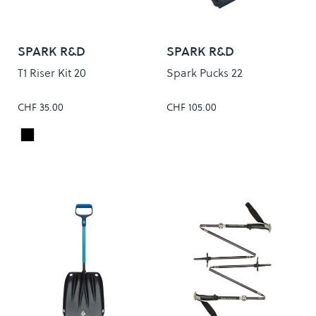
SPARK R&D
SPARK R&D
T1 Riser Kit 20
Spark Pucks 22
CHF 35.00
CHF 105.00
Black
Colour