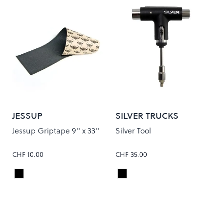
JESSUP
SILVER TRUCKS
Jessup Griptape 9'' x 33''
Silver Tool
CHF 10.00
CHF 35.00
Black
Black
Colour
Colour