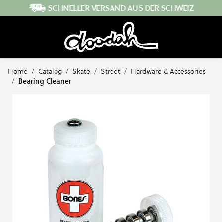
Direkt zum Inhalt
SCHNELLER VERSAND AUS DER SCHWEIZ
Home
/
Catalog
/
Skate
/
Street
/
Hardware & Accessories
/
Bearing Cleaner