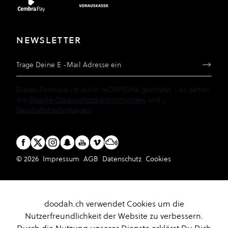
NEWSLETTER
E-Mail Adresse
Dieses Formular ist durch reCAPTCHA geschützt - es gelten
die
Google-Datenschutzbestimmungen
und
-
Geschäftsbedingungen
.
© 2026
Impressum
AGB
Datenschutz
Cookies
doodah.ch verwendet Cookies um die
Nutzerfreundlichkeit der Website zu verbessern.