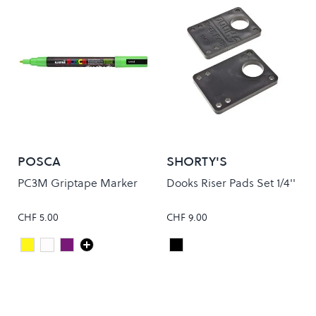
POSCA
SHORTY'S
PC3M Griptape Marker
Dooks Riser Pads Set 1/4''
CHF 5.00
CHF 9.00
Yellow
White
Violet
Black
Colour
Colour