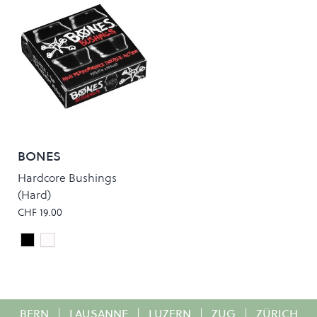
BONES
Hardcore Bushings
(Hard)
CHF 19.00
Black
White
Colour
BERN
|
LAUSANNE
|
LUZERN
|
ZUG
|
ZÜRICH