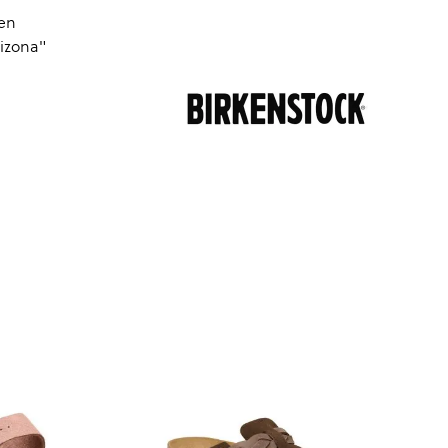
Den
rizona"