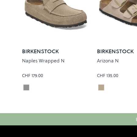
BIRKENSTOCK
BIRKENSTOCK
Naples Wrapped N
Arizona N
CHF 179.00
CHF 135.00
Taupe
Sandcastle
Colour
Colour