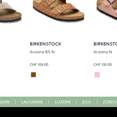
BIRKENSTOCK
BIRKENST
Arizona BS N
Arizona N
CHF 109.00
CHF 135.00
LEO PECAN
PINK CLAY
Colour
Colour
BERN
|
LAUSANNE
|
LUZERN
|
ZUG
|
ZÜRIC