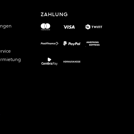
ZAHLUNG
ungen
rvice
ermietung
.