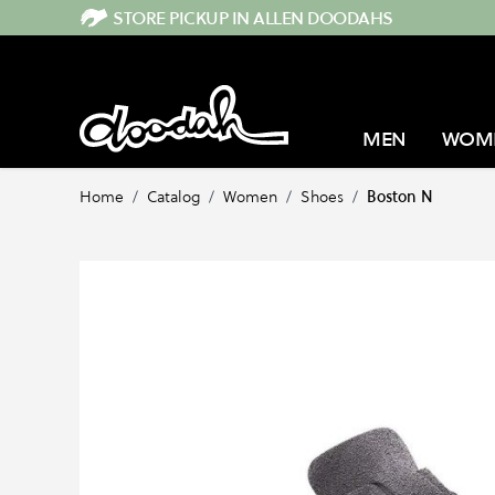
Direkt zum Inhalt
STORE PICKUP IN ALLEN DOODAHS
MEN
WOM
Home
/
Catalog
/
Women
/
Shoes
/
Boston N