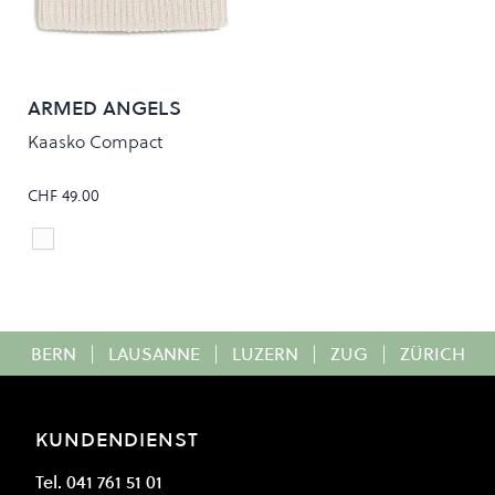
ARMED ANGELS
Kaasko Compact
CHF 49.00
Undyed
Colour
BERN
|
LAUSANNE
|
LUZERN
|
ZUG
|
ZÜRICH
KUNDENDIENST
Tel. 041 761 51 01