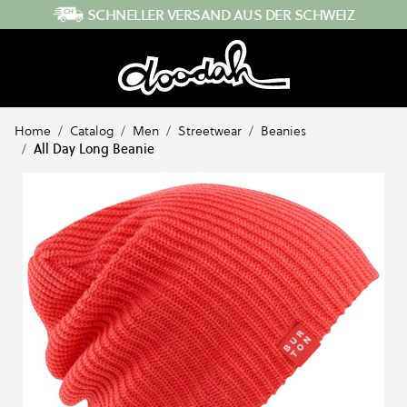
Direkt zum Inhalt
SCHNELLER VERSAND AUS DER SCHWEIZ
Home
/
Catalog
/
Men
/
Streetwear
/
Beanies
/
All Day Long Beanie