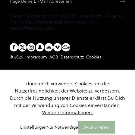
Dieses Formular ist durch reCAPTCHA geschützt - es gelten
die
Google-Datenschutzbestimmungen
und
-
Geschäftsbedingungen
.
© 2026
Impressum
AGB
Datenschutz
Cookies
doodah.ch verwendet Cookies um die
Nutzerfreundlichkeit der Website zu verbessern.
Durch die Nutzung unserer Dienste erklärst Du Dich
mit der Verwendung von Cookies einverstanden.
Weitere Informationen.
Akzeptieren
Einstellungen
Nur Notwendige