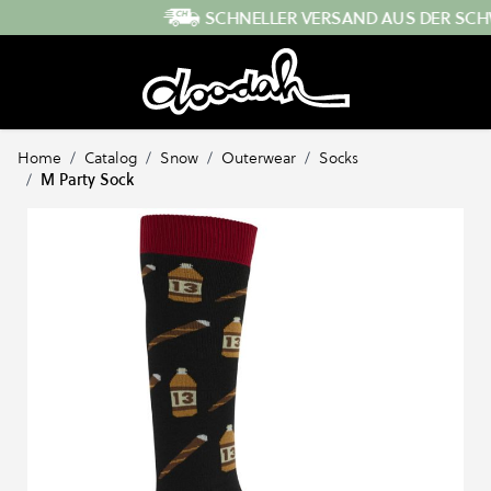
Direkt zum Inhalt
SCHNELLER VERSAND AUS DER SCHWEIZ
…
Home
/
Catalog
/
Snow
/
Outerwear
/
Socks
/
M Party Sock