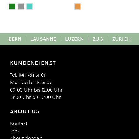
Deep Emerald
Gray Heather
SOFT SAGE
Rust
Colour
Colour
BERN
|
LAUSANNE
|
LUZERN
|
ZUG
|
ZÜRICH
KUNDENDIENST
Tel. 041 761 51 01
Montag bis Freitag
09:00 Uhr bis 12:00 Uhr
13:00 Uhr bis 17:00 Uhr
ABOUT US
Kontakt
Jobs
About doodah