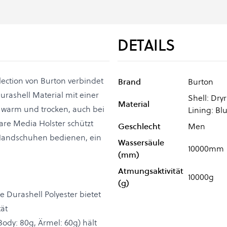
DETAILS
ection von Burton verbindet
Brand
Burton
urashell Material mit einer
Shell: Dry
Material
 warm und trocken, auch bei
Lining: Bl
re Media Holster schützt
Geschlecht
Men
t Handschuhen bedienen, ein
Wassersäule
10000mm
(mm)
Atmungsaktivität
10000g
(g)
 Durashell Polyester bietet
ät
ody: 80g, Ärmel: 60g) hält