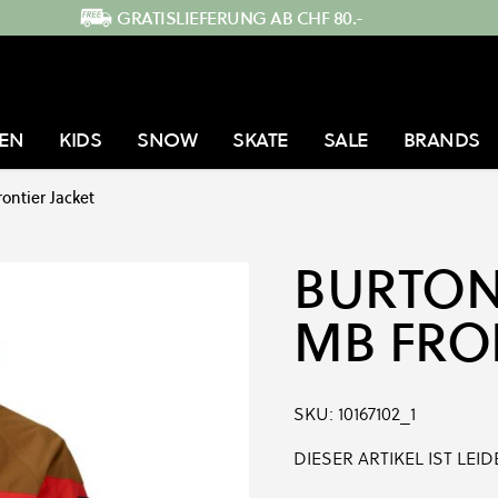
GRATISLIEFERUNG AB CHF 80.-
EN
KIDS
SNOW
SKATE
SALE
BRANDS
ontier Jacket
BURTO
MB FRO
SKU:
10167102_1
DIESER ARTIKEL IST LE