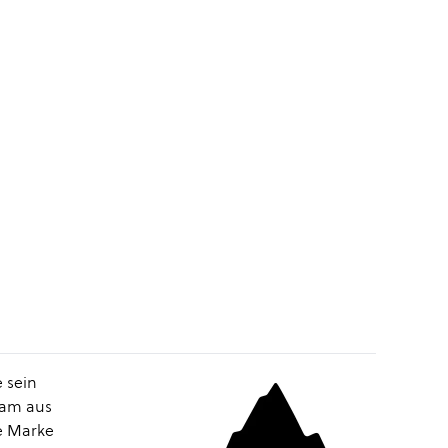
 sein
eam aus
e Marke