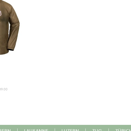
39.00
BERN
|
LAUSANNE
|
LUZERN
|
ZUG
|
ZÜRIC