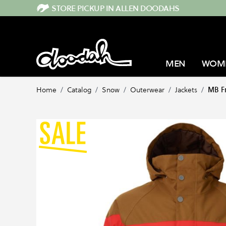
Direkt zum Inhalt
STORE PICKUP IN ALLEN DOODAHS
MEN
WOM
Home
/
Catalog
/
Snow
/
Outerwear
/
Jackets
/
MB Fr