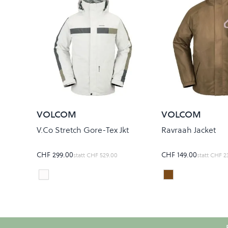
VOLCOM
VOLCOM
V.Co Stretch Gore-Tex Jkt
Ravraah Jacket
CHF 299.00
CHF 149.00
statt
CHF 529.00
statt
CHF 2
ICE
WATER TEAK
Colour
Colour