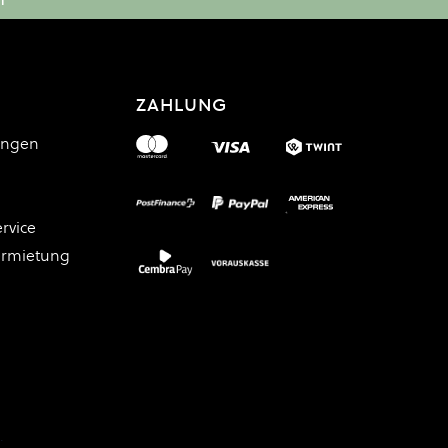
ZAHLUNG
ungen
rvice
ermietung
.