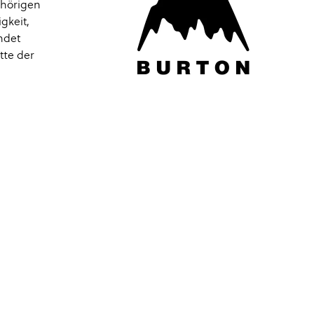
ehörigen
gkeit,
ndet
tte der