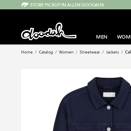
Direkt zum Inhalt
STORE PICKUP IN ALLEN DOODAHS
MEN
WOM
Home
/
Catalog
/
Women
/
Streetwear
/
Jackets
/
Cal