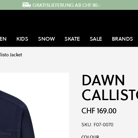
GRATISLIEFERUNG AB CHF 80.-
EN
KIDS
SNOW
SKATE
SALE
BRANDS
listo Jacket
DAWN
CALLIST
CHF 169.00
SKU:
F07-0070
Produkt-Optionen:
COLOUR