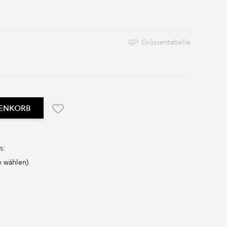
Grössentabelle
RENKORB
s:
 wählen)