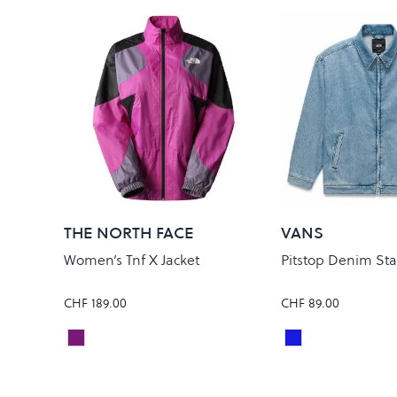
THE NORTH FACE
VANS
Women’s Tnf X Jacket
Pitstop Denim Sta
CHF 189.00
CHF 89.00
LUNAR SLATE/PURPLE CACTUS
STONEWASH/B
Colour
Colour