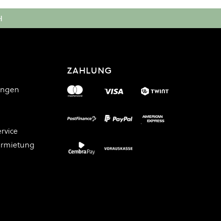
H
ZAHLUNG
ungen
rvice
ermietung