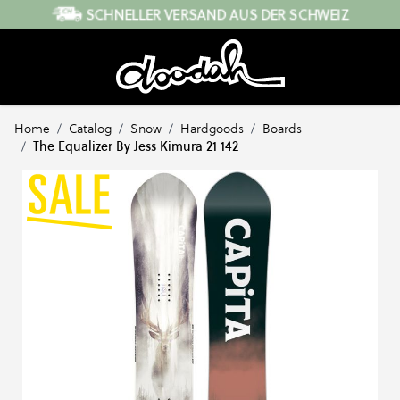
Direkt zum Inhalt
SCHNELLER VERSAND AUS DER SCHWEIZ
Home
/
Catalog
/
Snow
/
Hardgoods
/
Boards
/
The Equalizer By Jess Kimura 21 142