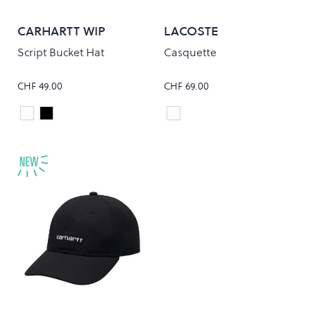
CARHARTT WIP
LACOSTE
Script Bucket Hat
Casquette
CHF 49.00
CHF 69.00
White/Black
Black/White
Blanc
Colour
Colour