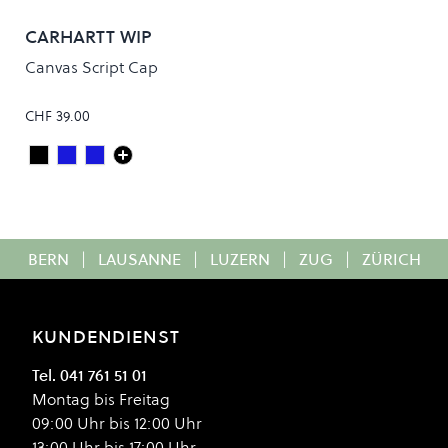
CARHARTT WIP
Canvas Script Cap
CHF 39.00
Black/White
JUPITER/WHITE
DEEP NIGHT/GENTLE GREEN
Colour
BERN
|
LAUSANNE
|
LUZERN
|
ZUG
|
ZÜRICH
KUNDENDIENST
Tel. 041 761 51 01
Montag bis Freitag
09:00 Uhr bis 12:00 Uhr
13:00 Uhr bis 17:00 Uhr