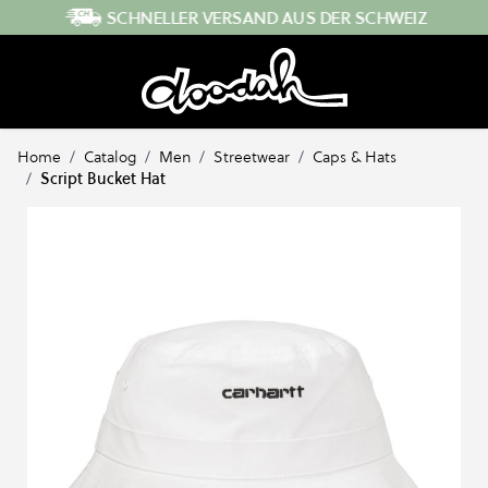
Direkt zum Inhalt
SCHNELLER VERSAND AUS DER SCHWEIZ
Home
/
Catalog
/
Men
/
Streetwear
/
Caps & Hats
/
Script Bucket Hat