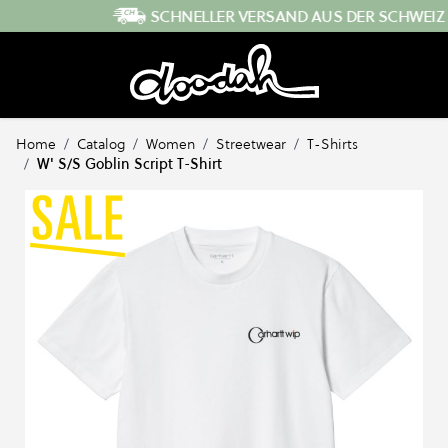
Direkt zum Inhalt
SCHNELLER VERSAND AUS DER SCHWEIZ
…
Home
/
Catalog
/
Women
/
Streetwear
/
T-Shirts
/
W' S/S Goblin Script T-Shirt