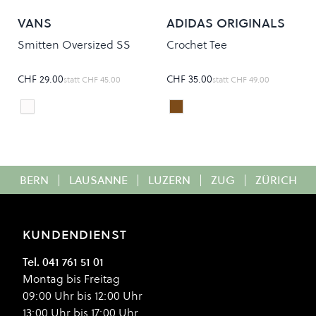
VANS
ADIDAS ORIGINALS
Smitten Oversized SS
Crochet Tee
CHF 29.00
CHF 35.00
statt
CHF 45.00
statt
CHF 49.00
white
Chocolate
Colour
Colour
BERN
|
LAUSANNE
|
LUZERN
|
ZUG
|
ZÜRICH
KUNDENDIENST
Tel. 041 761 51 01
Montag bis Freitag
09:00 Uhr bis 12:00 Uhr
13:00 Uhr bis 17:00 Uhr