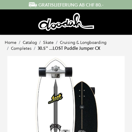
Direkt zum Inhalt
IEFERUNG AB CHF 80.-
SCHNELLER
Home
/
Catalog
/
Skate
/
Cruising & Longboarding
/
Completes
/
30.5'' ...LOST Puddle Jumper CX