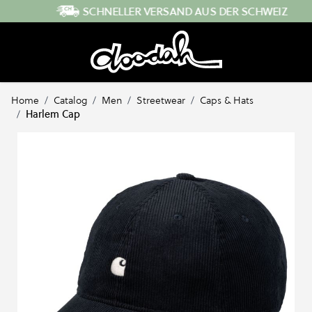
Direkt zum Inhalt
SCHNELLER VERSAND AUS DER SCHWEIZ
Home
/
Catalog
/
Men
/
Streetwear
/
Caps & Hats
/
Harlem Cap