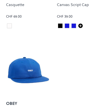
Casquette
Canvas Script Cap
CHF 69.00
CHF 39.00
Blanc
Black/White
JUPITER/WHITE
DEEP NIGHT/GENT
Colour
Colour
OBEY