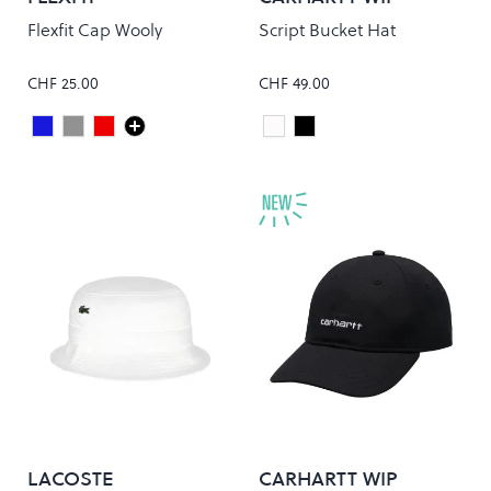
Flexfit Cap Wooly
Script Bucket Hat
CHF 25.00
CHF 49.00
Dark Navy
Grey
Maroon
White/Black
Black/White
Colour
Colour
LACOSTE
CARHARTT WIP