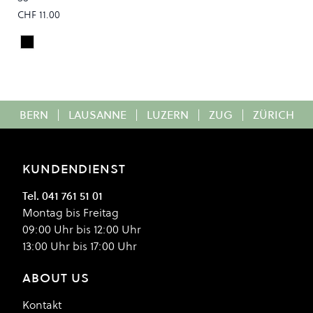
CHF 11.00
Black
Colour
BERN
|
LAUSANNE
|
LUZERN
|
ZUG
|
ZÜRICH
KUNDENDIENST
Tel. 041 761 51 01
Montag bis Freitag
09:00 Uhr bis 12:00 Uhr
13:00 Uhr bis 17:00 Uhr
ABOUT US
Kontakt