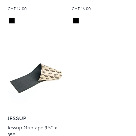
CHF 12.00
CHF 15.00
Black
Black
Colour
Colour
JESSUP
Jessup Griptape 9.5'' x
35''