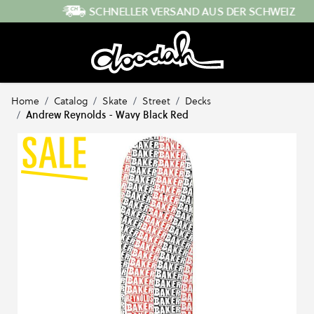
Direkt zum Inhalt
SCHNELLER VERSAND AUS DER SCHWEIZ
Home
/
Catalog
/
Skate
/
Street
/
Decks
/
Andrew Reynolds - Wavy Black Red