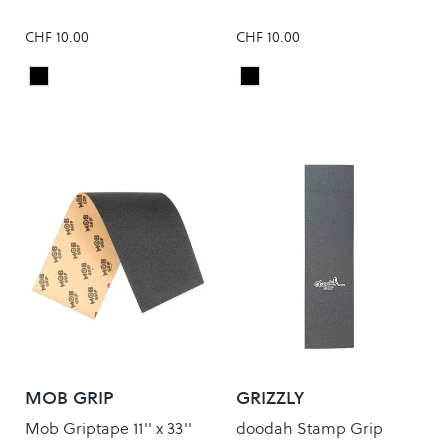
CHF 10.00
CHF 10.00
Black
Black
Colour
Colour
MOB GRIP
GRIZZLY
Mob Griptape 11'' x 33''
doodah Stamp Grip