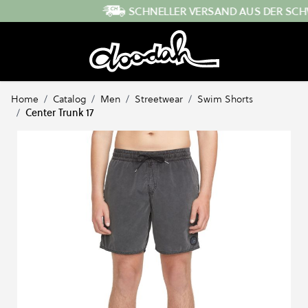
Direkt zum Inhalt
SCHNELLER VERSAND AUS DER SCHWEIZ
Home
/
Catalog
/
Men
/
Streetwear
/
Swim Shorts
/
Center Trunk 17