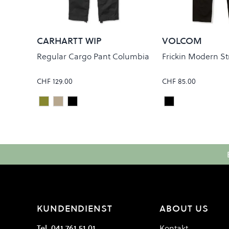
CARHARTT WIP
VOLCOM
Regular Cargo Pant Columbia
Frickin Modern St
CHF 129.00
CHF 85.00
Cypress Rinsed
Leather Rinsed
Black Rinsed
Black
Colour
Colour
KUNDENDIENST
ABOUT US
Tel. 041 761 51 01
Kontakt