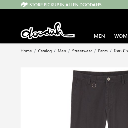
Direkt zum Inhalt
STORE PICKUP IN ALLEN DOODAHS
MEN
WOM
Home
/
Catalog
/
Men
/
Streetwear
/
Pants
/
Torn Ch