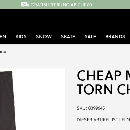
GRATISLIEFERUNG AB CHF 80.-
EN
KIDS
SNOW
SKATE
SALE
BRANDS
ino
CHEAP
TORN C
SKU:
0399645
DIESER ARTIKEL IST LE