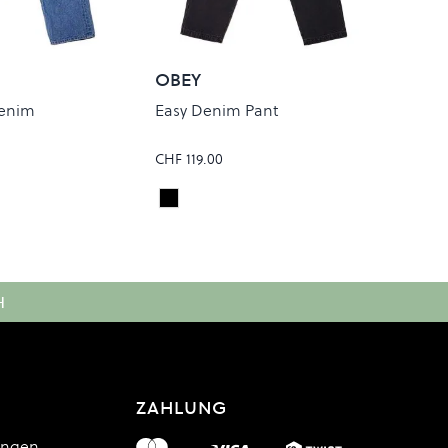
OBEY
enim
Easy Denim Pant
CHF 119.00
go
Faded Black
Colour
H
ZAHLUNG
ungen