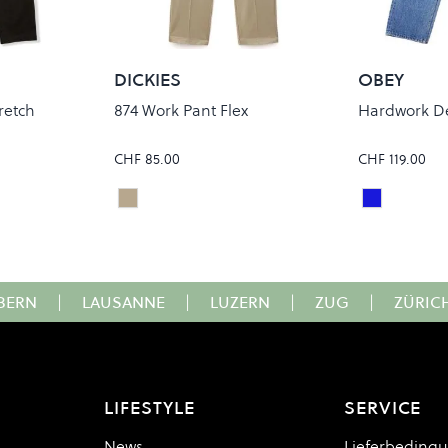
DICKIES
OBEY
retch
874 Work Pant Flex
Hardwork D
CHF 85.00
CHF 119.00
Khaki
Light Indi
Colour
Colour
BERN
|
LAUSANNE
|
LUZERN
|
ZUG
|
ZÜRIC
LIFESTYLE
SERVICE
News
Lieferbeding