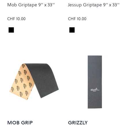
Mob Griptape 9'' x 33''
Jessup Griptape 9'' x 33''
CHF 10.00
CHF 10.00
Black
Black
Colour
Colour
MOB GRIP
GRIZZLY