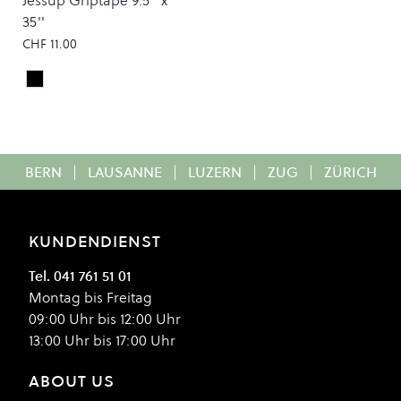
Jessup Griptape 9.5'' x
35''
CHF 11.00
Black
Colour
BERN
|
LAUSANNE
|
LUZERN
|
ZUG
|
ZÜRICH
KUNDENDIENST
Tel. 041 761 51 01
Montag bis Freitag
09:00 Uhr bis 12:00 Uhr
13:00 Uhr bis 17:00 Uhr
ABOUT US