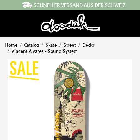
Direkt zum Inhalt
SCHNELLER VERSAND AUS DER SCHWEIZ
Home
/
Catalog
/
Skate
/
Street
/
Decks
/
Vincent Alvarez - Sound System