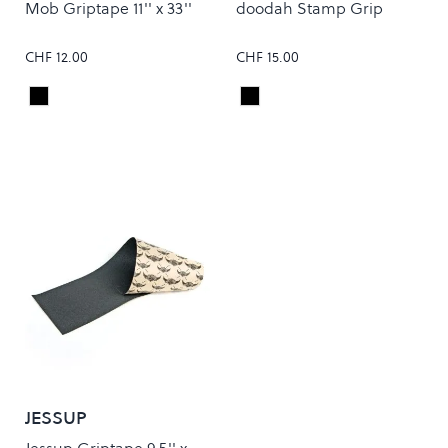
Mob Griptape 11'' x 33''
doodah Stamp Grip
CHF 12.00
CHF 15.00
Black
Black
Colour
Colour
JESSUP