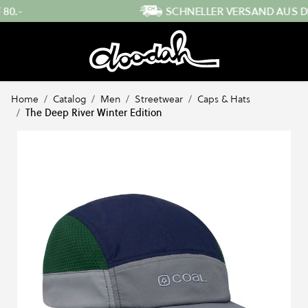
Direkt zum Inhalt
SCHNELLER VERSAND AUS DER SCHWEIZ
…
Home
/
Catalog
/
Men
/
Streetwear
/
Caps & Hats
/
The Deep River Winter Edition