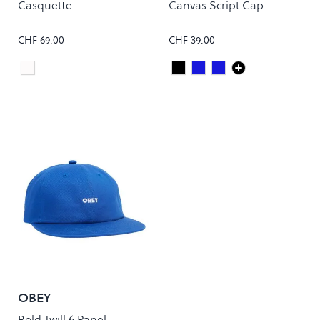
Casquette
Canvas Script Cap
CHF 69.00
CHF 39.00
Blanc
Black/White
JUPITER/WHITE
DEEP NIGHT/GENT
Colour
Colour
OBEY
Bold Twill 6 Panel