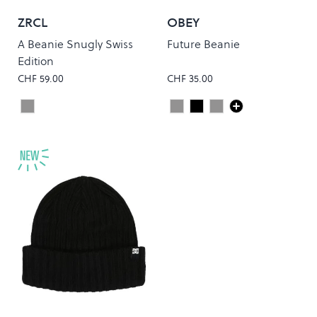
ZRCL
OBEY
A Beanie Snugly Swiss
Future Beanie
Edition
CHF 59.00
CHF 35.00
Silver Shine
Heather Grey
Black
SILVER GREY
Colour
Colour