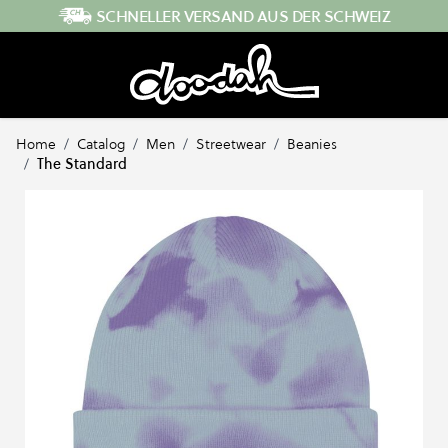
Direkt zum Inhalt
SCHNELLER VERSAND AUS DER SCHWEIZ
Home
/
Catalog
/
Men
/
Streetwear
/
Beanies
/
The Standard