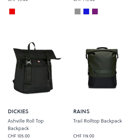
Dahlia
Charcoal Grey
New Moon Blue
Lilac Pink
Colour
Colour
DICKIES
RAINS
Ashville Roll Top
Trail Rolltop Backpack
Backpack
CHF 105.00
CHF 119.00