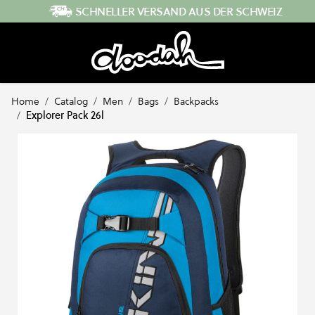
Direkt zum Inhalt
SCHNELLER VERSAND AUS DER SCHWEIZ
Home
/
Catalog
/
Men
/
Bags
/
Backpacks
/
Explorer Pack 26l