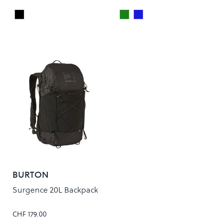
Black
Green
Lagoon
Colour
Colour
BURTON
Surgence 20L Backpack
CHF 179.00