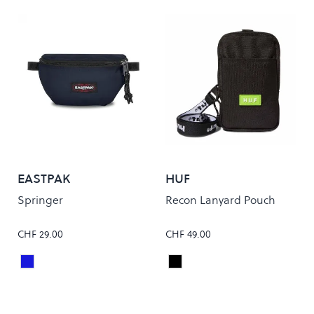
EASTPAK
HUF
Springer
Recon Lanyard Pouch
CHF 29.00
CHF 49.00
Ultra Marine
Black
Colour
Colour