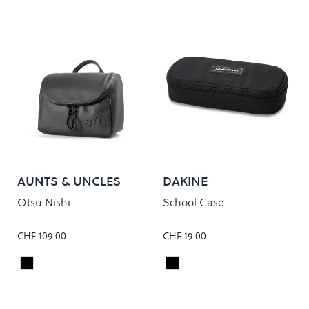
AUNTS & UNCLES
DAKINE
Otsu Nishi
School Case
CHF 109.00
CHF 19.00
Anthracite Black
Black
Colour
Colour