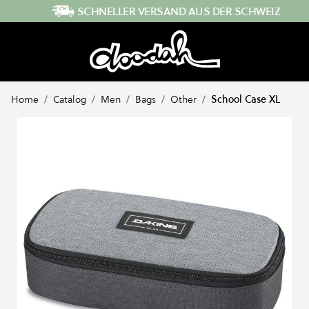
Direkt zum Inhalt
SCHNELLER VERSAND AUS DER SCHWEIZ
Home
/
Catalog
/
Men
/
Bags
/
Other
/
School Case XL