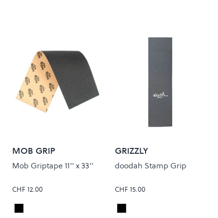
MOB GRIP
GRIZZLY
Mob Griptape 11'' x 33''
doodah Stamp Grip
CHF 12.00
CHF 15.00
Black
Black
Colour
Colour