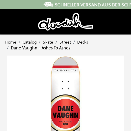
Direkt zum Inhalt
SCHNELLER VERSAND AUS DER SCHWEIZ
…
Home
/
Catalog
/
Skate
/
Street
/
Decks
/
Dane Vaughn - Ashes To Ashes