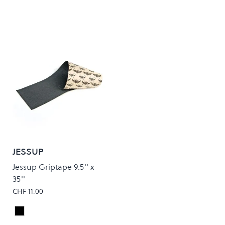
JESSUP
Jessup Griptape 9.5'' x
35''
CHF 11.00
Black
Colour