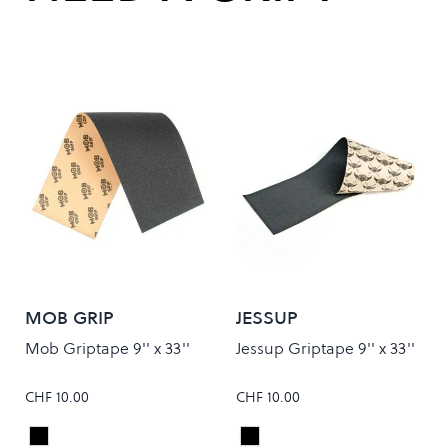
MOB GRIP
JESSUP
Mob Griptape 9'' x 33''
Jessup Griptape 9'' x 33''
CHF 10.00
CHF 10.00
Black
Black
Colour
Colour