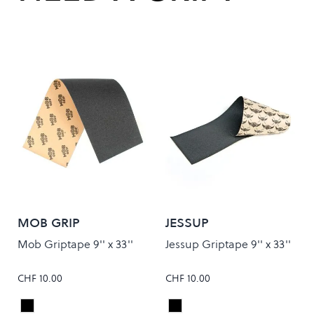
MOB GRIP
JESSUP
Mob Griptape 9'' x 33''
Jessup Griptape 9'' x 33''
CHF 10.00
CHF 10.00
Black
Black
Colour
Colour