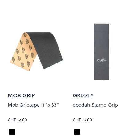
MOB GRIP
GRIZZLY
Mob Griptape 11'' x 33''
doodah Stamp Grip
CHF 12.00
CHF 15.00
Black
Black
Colour
Colour