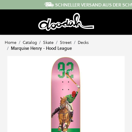
Direkt zum Inhalt
SCHNELLER VERSAND AUS DER SCHWEIZ
…
Home
/
Catalog
/
Skate
/
Street
/
Decks
/
Marquise Henry - Hood League