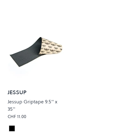
JESSUP
Jessup Griptape 9.5'' x
35''
CHF 11.00
Black
Colour