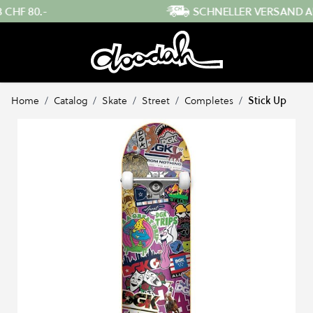
Direkt zum Inhalt
SCHNELLER VERSAND AUS DER SCHWEIZ
Home
/
Catalog
/
Skate
/
Street
/
Completes
/
Stick Up