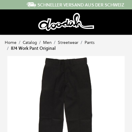
Direkt zum Inhalt
SCHNELLER VERSAND AUS DER SCHWEIZ
Home
/
Catalog
/
Men
/
Streetwear
/
Pants
/
874 Work Pant Original