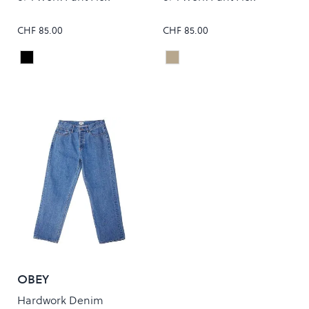
CHF 85.00
CHF 85.00
Black
Khaki
Colour
Colour
OBEY
Hardwork Denim