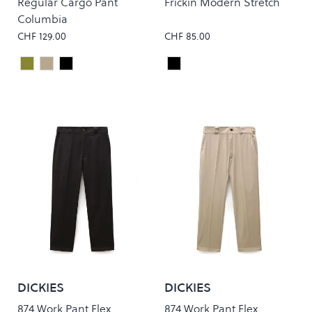
Regular Cargo Pant
Frickin Modern Stretch
Columbia
CHF 129.00
CHF 85.00
Cypress Rinsed
Leather Rinsed
Black Rinsed
Black
Colour
Colour
DICKIES
DICKIES
874 Work Pant Flex
874 Work Pant Flex