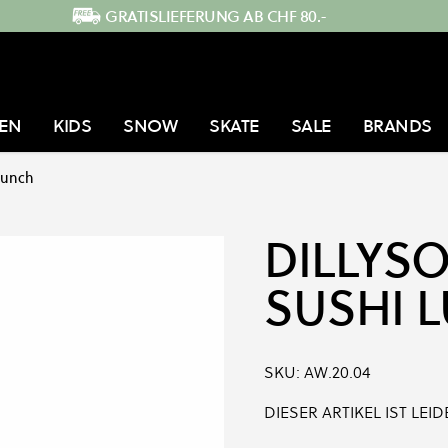
GRATISLIEFERUNG AB CHF 80.-
EN
KIDS
SNOW
SKATE
SALE
BRANDS
Lunch
DILLYS
SUSHI 
SKU:
AW.20.04
DIESER ARTIKEL IST LE