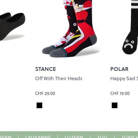
STANCE
POLAR
Off With Their Heads
Happy Sad 
CHF 29.00
CHF 19.00
Black
Black
Colour
Colour
BERN
|
LAUSANNE
|
LUZERN
|
ZUG
|
ZÜRIC