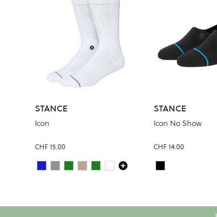
STANCE
STANCE
Icon
Icon No Show
CHF 15.00
CHF 14.00
Dark Royal
Grey Heather
Pine
Oatmeal
Sage
White/ Black
Black
Colour
Colour