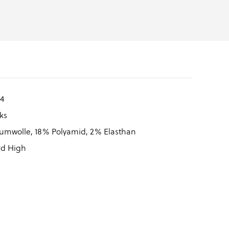
4
ks
mwolle, 18% Polyamid, 2% Elasthan
rd High