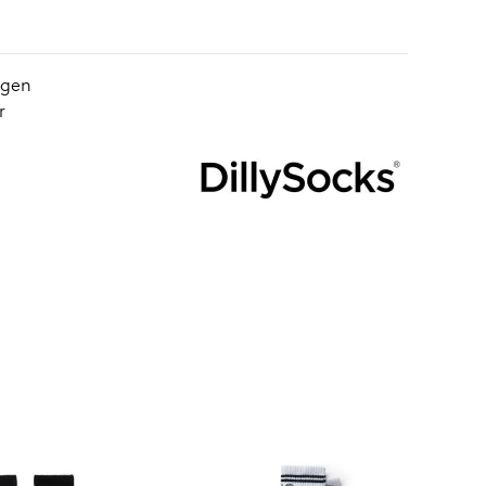
igen
r