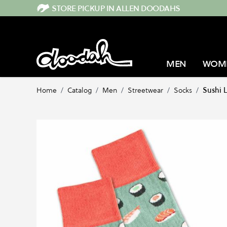
Direkt zum Inhalt
STORE PICKUP IN ALLEN DOODAHS
MEN
WOM
Home
/
Catalog
/
Men
/
Streetwear
/
Socks
/
Sushi 