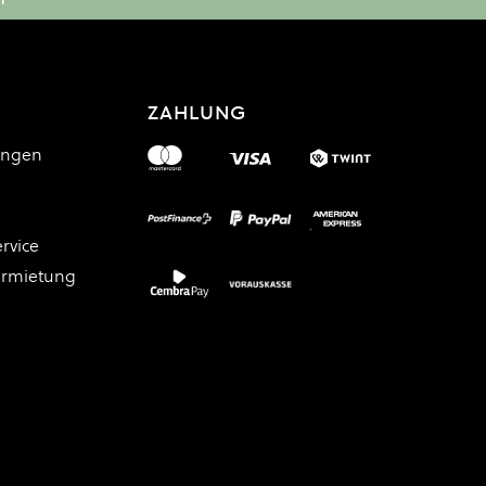
ZAHLUNG
ungen
rvice
ermietung
.