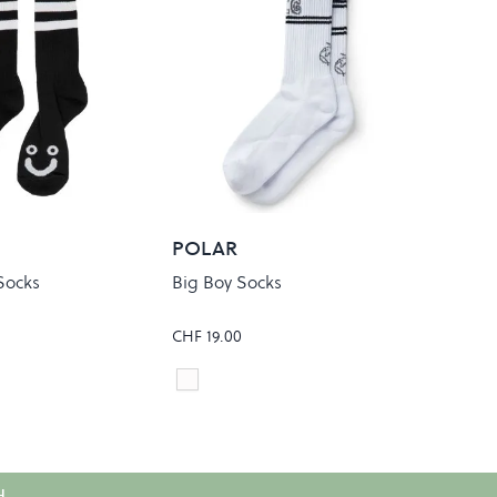
POLAR
Socks
Big Boy Socks
CHF 19.00
White/Black/Grey
Colour
H