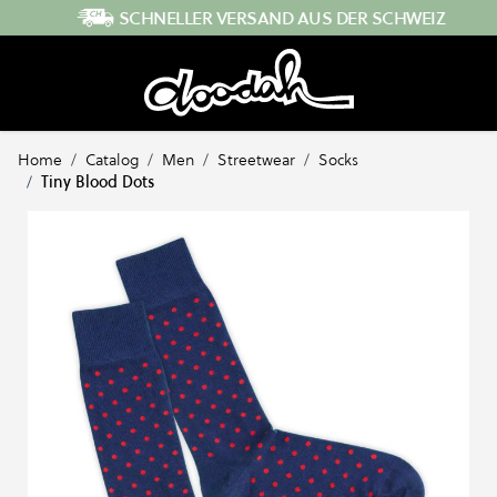
Direkt zum Inhalt
SCHNELLER VERSAND AUS DER SCHWEIZ
Home
/
Catalog
/
Men
/
Streetwear
/
Socks
/
Tiny Blood Dots