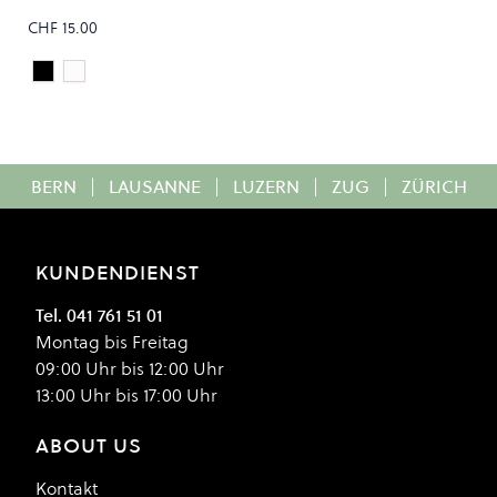
CHF 15.00
Black
White
Colour
BERN
|
LAUSANNE
|
LUZERN
|
ZUG
|
ZÜRICH
KUNDENDIENST
Tel. 041 761 51 01
Montag bis Freitag
09:00 Uhr bis 12:00 Uhr
13:00 Uhr bis 17:00 Uhr
ABOUT US
Kontakt