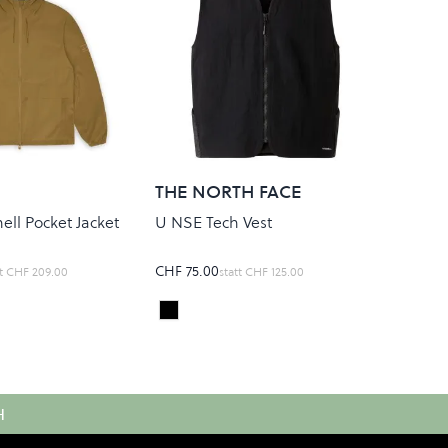
THE NORTH FACE
ll Pocket Jacket
U NSE Tech Vest
CHF 75.00
t
CHF 209.00
statt
CHF 125.00
TNF Black
Colour
H