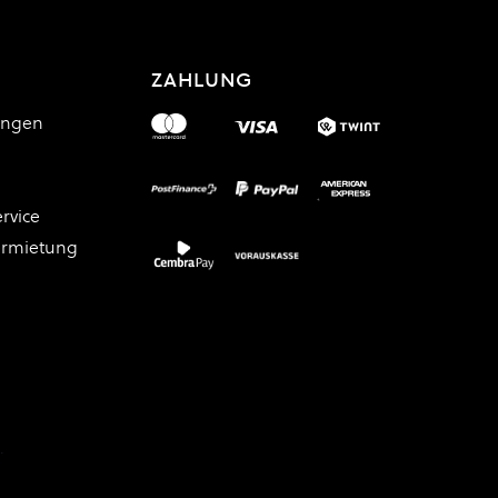
ZAHLUNG
ungen
rvice
ermietung
.