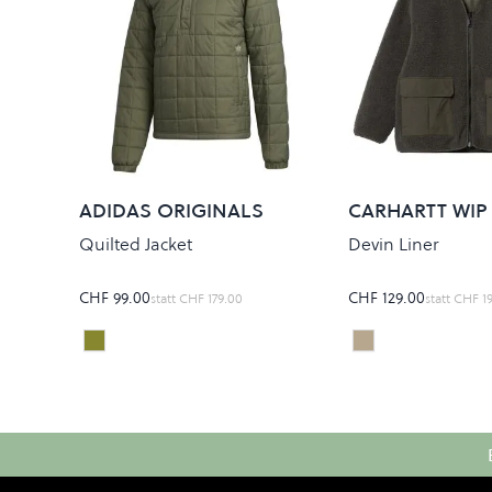
ADIDAS ORIGINALS
CARHARTT WIP
Quilted Jacket
Devin Liner
CHF 99.00
CHF 129.00
statt
CHF 179.00
statt
CHF 1
Legacy Green
Cypress
Colour
Colour