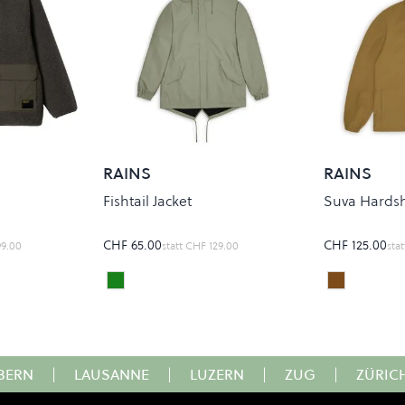
RAINS
RAINS
Fishtail Jacket
Suva Hardshe
CHF 65.00
CHF 125.00
99.00
statt
CHF 129.00
stat
DRIFT
Dawn
Colour
Colour
BERN
|
LAUSANNE
|
LUZERN
|
ZUG
|
ZÜRIC