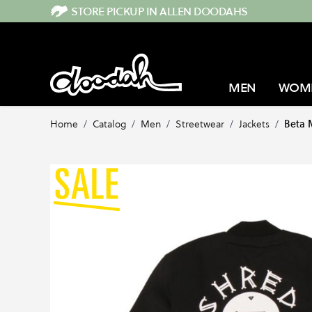
Direkt zum Inhalt
STORE PICKUP IN ALLEN DOODAHS
MEN
WOM
Home
/
Catalog
/
Men
/
Streetwear
/
Jackets
/
Beta 