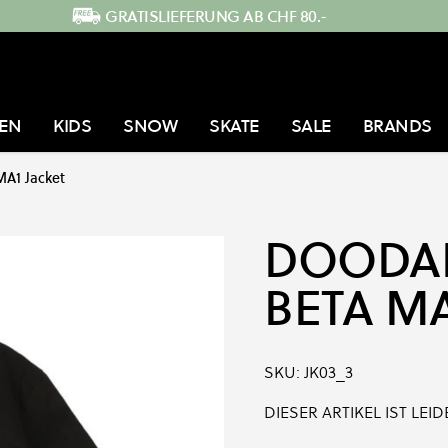
GRATISLIEFERUNG AB CHF 80.-
EN
KIDS
SNOW
SKATE
SALE
BRANDS
MA1 Jacket
DOODA
BETA MA
SKU:
JK03_3
DIESER ARTIKEL IST LE