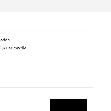
oodah
00% Baumwolle