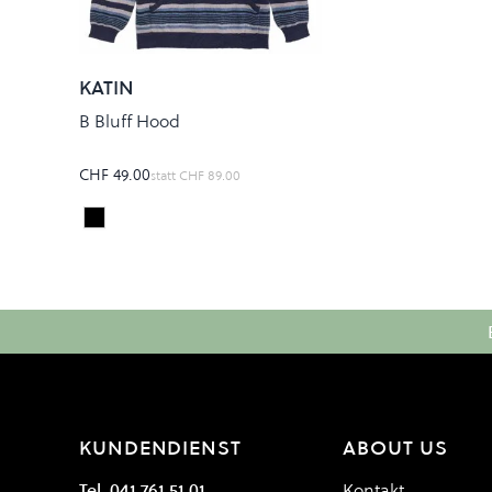
KATIN
B Bluff Hood
CHF 49.00
statt
CHF 89.00
Black Wash
Colour
KUNDENDIENST
ABOUT US
Tel. 041 761 51 01
Kontakt