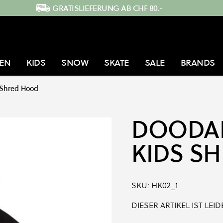
GRATISLIEFERUNG AB CHF 80.-
EN
KIDS
SNOW
SKATE
SALE
BRANDS
 Shred Hood
DOODA
KIDS S
SKU:
HK02_1
DIESER ARTIKEL IST LE