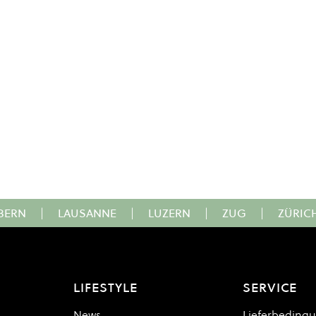
BERN
|
LAUSANNE
|
LUZERN
|
ZUG
|
ZÜRIC
LIFESTYLE
SERVICE
News
Lieferbeding