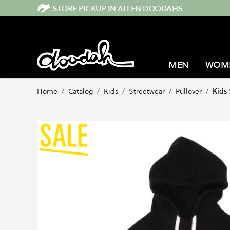
Direkt zum Inhalt
STORE PICKUP IN ALLEN DOODAHS
MEN
WOM
Home
/
Catalog
/
Kids
/
Streetwear
/
Pullover
/
Kids