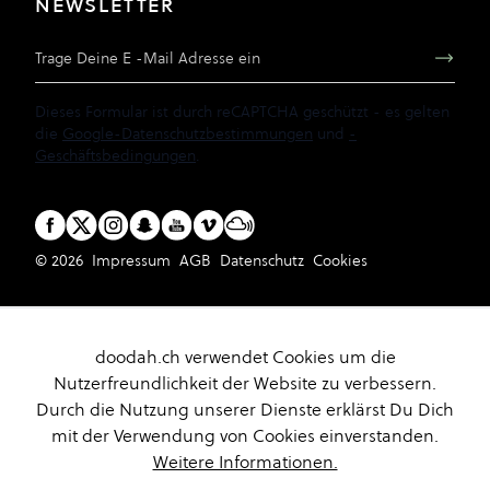
NEWSLETTER
E-Mail Adresse
Dieses Formular ist durch reCAPTCHA geschützt - es gelten
die
Google-Datenschutzbestimmungen
und
-
Geschäftsbedingungen
.
© 2026
Impressum
AGB
Datenschutz
Cookies
doodah.ch verwendet Cookies um die
Nutzerfreundlichkeit der Website zu verbessern.
Durch die Nutzung unserer Dienste erklärst Du Dich
mit der Verwendung von Cookies einverstanden.
Weitere Informationen.