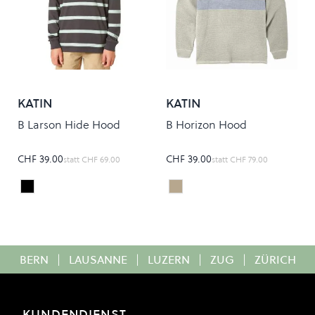
KATIN
KATIN
B Larson Hide Hood
B Horizon Hood
CHF 39.00
CHF 39.00
statt
CHF 69.00
statt
CHF 79.00
Black
Pelican
Colour
Colour
BERN
|
LAUSANNE
|
LUZERN
|
ZUG
|
ZÜRICH
KUNDENDIENST