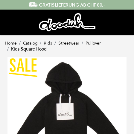
Direkt zum Inhalt
SCHNELLER VERSAND AUS DER SCHWEIZ
Home
/
Catalog
/
Kids
/
Streetwear
/
Pullover
/
Kids Square Hood