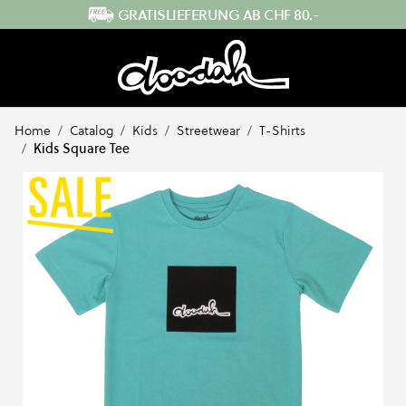
Direkt zum Inhalt
GRATISLIEFERUNG AB CHF 80.-
Home
/
Catalog
/
Kids
/
Streetwear
/
T-Shirts
/
Kids Square Tee