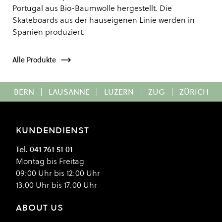
Portugal aus Bio-Baumwolle hergestellt. Die
Skateboards aus der hauseigenen Linie werden in
Spanien produziert.
Alle Produkte
BERN
|
LAUSANNE
|
LUZERN
|
ZUG
|
ZÜRICH
KUNDENDIENST
Tel. 041 761 51 01
Montag bis Freitag
09:00 Uhr bis 12:00 Uhr
13:00 Uhr bis 17:00 Uhr
ABOUT US