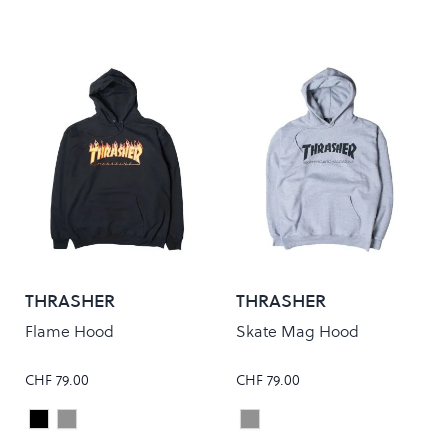
THRASHER
THRASHER
Flame Hood
Skate Mag Hood
CHF 79.00
CHF 79.00
Black
Grey
Grey
Colour
Colour