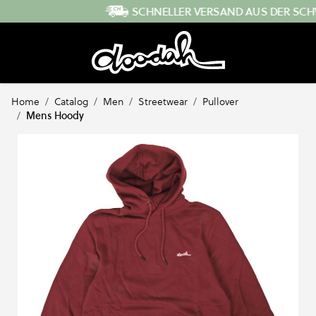
Direkt zum Inhalt
SCHNELLER VERSAND AUS DER SCHWEIZ
Home
/
Catalog
/
Men
/
Streetwear
/
Pullover
/
Mens Hoody