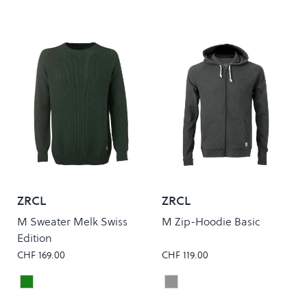
ZRCL
ZRCL
M Sweater Melk Swiss
M Zip-Hoodie Basic
Edition
CHF 169.00
CHF 119.00
Dark Green
Onyx
Colour
Colour