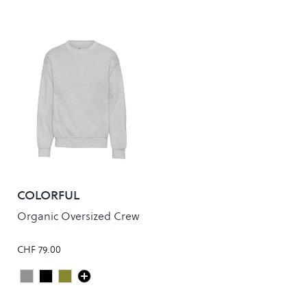
COLORFUL
STANDARD
Organic Oversized Crew
CHF 79.00
Heather Grey
Deep Black
Dusty Olive
Colour