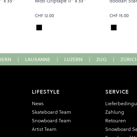
 x 33''
Mob Griptape 11'' x 33''
doodah Sta
CHF 12.00
CHF 15.00
Black
Black
Colour
Colour
BERN
|
LAUSANNE
|
LUZERN
|
ZUG
|
ZÜRIC
LIFESTYLE
SERVICE
News
Lieferbeding
Skateboard Team
Zahlung
Snowboard Team
Retouren
Artist Team
Snowboard Se