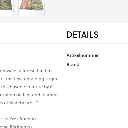
DETAILS
Artikelnummer
Brand
renwald, a forest that has
of the few remaining virgin
o this haven of nature by its
 location on film and teamed
s of skateboards.''
es of Yves Suter in
serve Bödmeren.