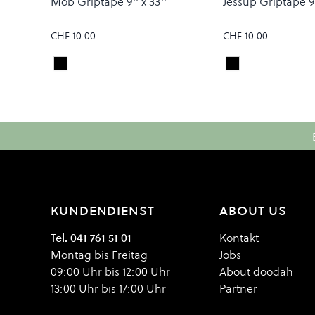
Mob Griptape 9'' x 33''
Jessup Griptape 9''
CHF 10.00
CHF 10.00
Black
Black
Colour
Colour
KUNDENDIENST
ABOUT US
Tel. 041 761 51 01
Kontakt
Montag bis Freitag
Jobs
09:00 Uhr bis 12:00 Uhr
About doodah
13:00 Uhr bis 17:00 Uhr
Partner