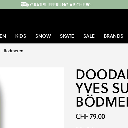
GRATISLIEFERUNG AB CHF 80.-
EN
KIDS
SNOW
SKATE
SALE
BRANDS
r - Bödmeren
DOODA
YVES SU
BÖDME
CHF 79.00