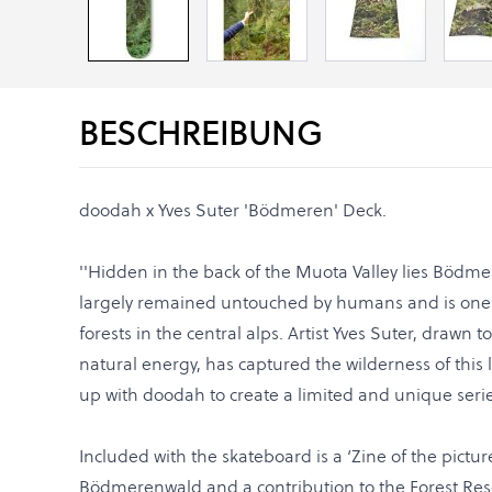
BESCHREIBUNG
doodah x Yves Suter 'Bödmeren' Deck.
''Hidden in the back of the Muota Valley lies Bödme
largely remained untouched by humans and is one 
forests in the central alps. Artist Yves Suter, drawn t
natural energy, has captured the wilderness of this
up with doodah to create a limited and unique serie
Included with the skateboard is a ‘Zine of the pictur
Bödmerenwald and a contribution to the Forest Re