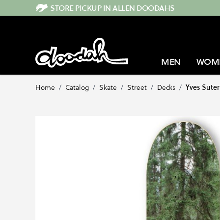
Direkt zum Inhalt
STORE PICKUP IN ALLEN DOODAHS
MEN
WOM
Home
/
Catalog
/
Skate
/
Street
/
Decks
/
Yves Sute