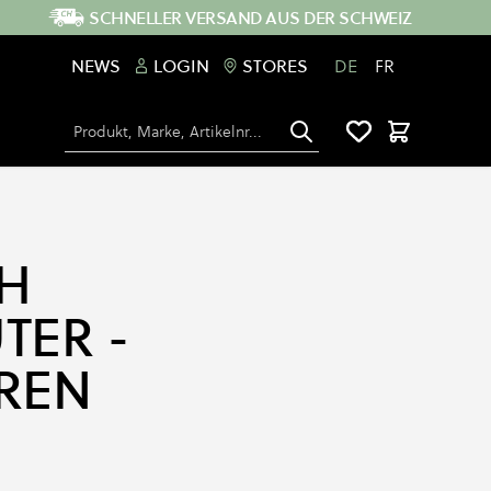
SCHNELLER VERSAND AUS DER SCHWEIZ
NEWS
LOGIN
STORES
DE
FR
Suche
Warenkorb
H
TER -
REN