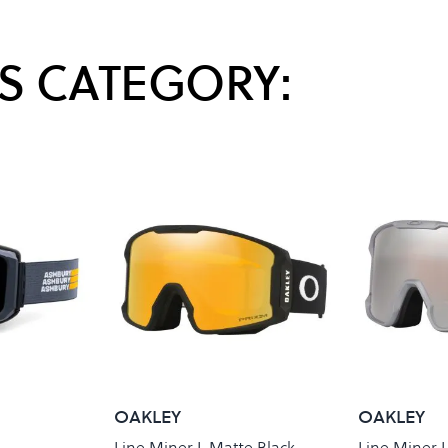
S CATEGORY:
OAKLEY
OAKLEY
Line Miner L Matte Black
Line Miner 