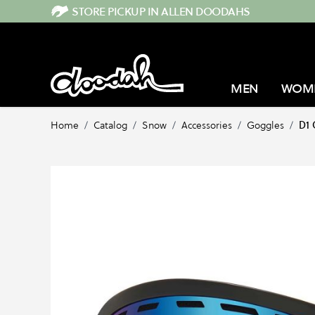
Direkt zum Inhalt
STORE PICKUP IN ALLEN DOODAHS
MEN
WOM
Home
/
Catalog
/
Snow
/
Accessories
/
Goggles
/
D1 