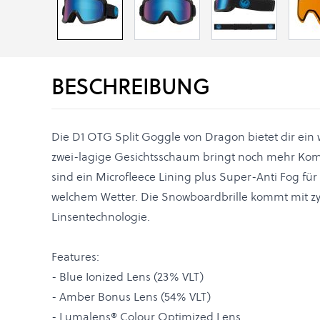
BESCHREIBUNG
Die D1 OTG Split Goggle von Dragon bietet dir ein 
zwei-lagige Gesichtsschaum bringt noch mehr Komfo
sind ein Microfleece Lining plus Super-Anti Fog für 
welchem Wetter. Die Snowboardbrille kommt mit zy
Linsentechnologie.
Features:
- Blue Ionized Lens (23% VLT)
- Amber Bonus Lens (54% VLT)
- Lumalens® Colour Optimized Lens