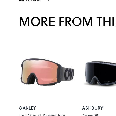
MORE FROM THI
OAKLEY
ASHBURY
Line Miner L Forged Iron
Arrow 25