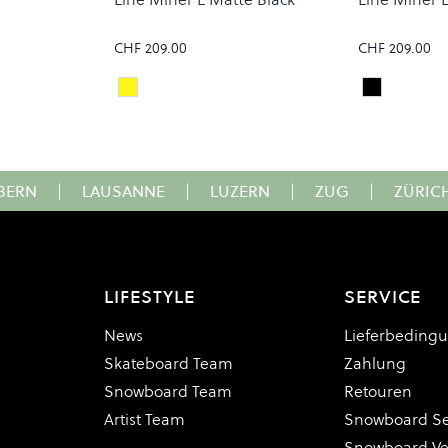
CHF 209.00
CHF 209.00
Prizm 24K
Prizm Sno
Colour
Colour
BERN
|
LAUSANNE
|
LUZERN
|
ZUG
|
ZÜRIC
LIFESTYLE
SERVICE
News
Lieferbeding
Skateboard Team
Zahlung
Snowboard Team
Retouren
Artist Team
Snowboard Se
Snowboard V