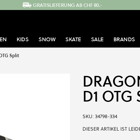
GRATISLIEFERUNG AB CHF 80.-
EN
KIDS
SNOW
SKATE
SALE
BRANDS
OTG Split
DRAGO
D1 OTG 
SKU:
34798-334
DIESER ARTIKEL IST LE