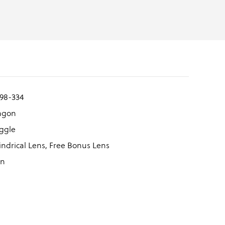
98-334
agon
ggle
indrical Lens, Free Bonus Lens
n