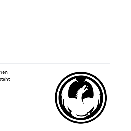
hmen
steht