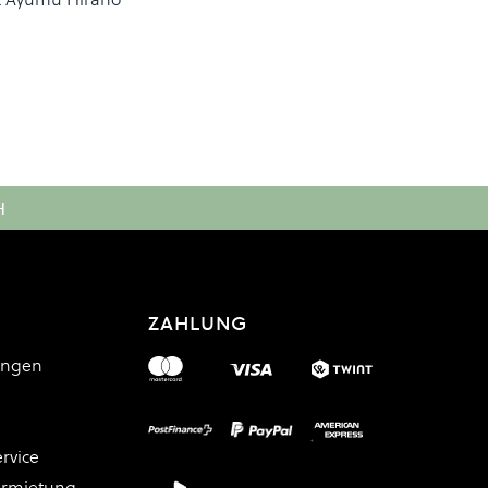
w Black
H
ZAHLUNG
ungen
rvice
ermietung