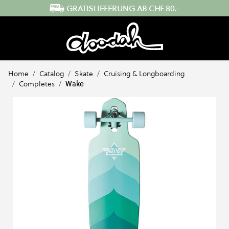
Direkt zum Inhalt
SCHNELLER VERSAND AUS DER SCHWEIZ
Home
/
Catalog
/
Skate
/
Cruising & Longboarding
/
Completes
/
Wake