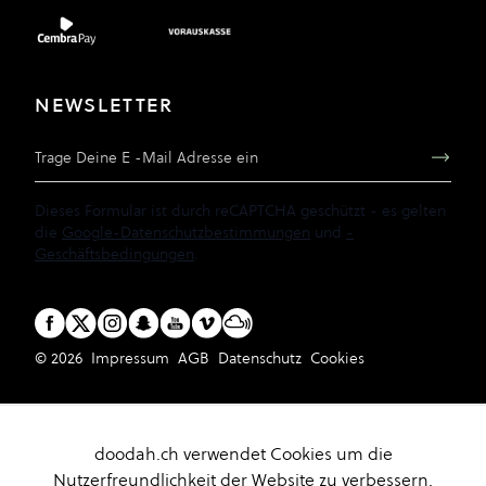
NEWSLETTER
E-Mail Adresse
Dieses Formular ist durch reCAPTCHA geschützt - es gelten
die
Google-Datenschutzbestimmungen
und
-
Geschäftsbedingungen
.
© 2026
Impressum
AGB
Datenschutz
Cookies
doodah.ch verwendet Cookies um die
Nutzerfreundlichkeit der Website zu verbessern.